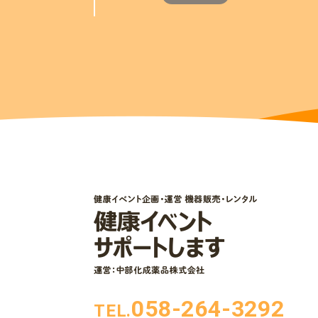
058-264-3292
TEL.