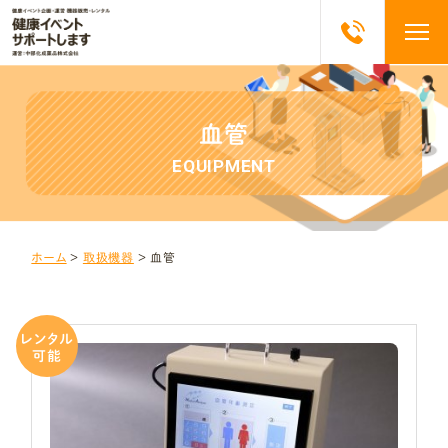
血管
EQUIPMENT
ホーム
＞
取扱機器
＞
血管
レンタル
可能